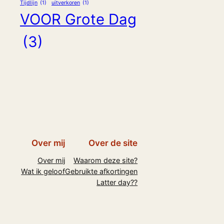
Tijdlijn
(1)
uitverkoren
(1)
VOOR Grote Dag
(3)
Over mij
Over de site
Over mij
Waarom deze site?
Wat ik geloof
Gebruikte afkortingen
Latter day??