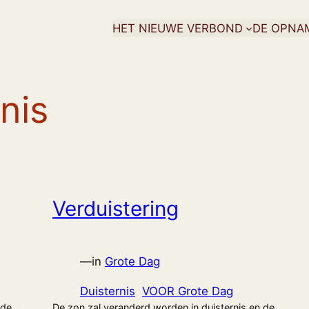
HET NIEUWE VERBOND
DE OPNA
nis
Verduistering
—
in
Grote Dag
Duisternis
VOOR Grote Dag
 de
De zon zal veranderd worden in duisternis en de