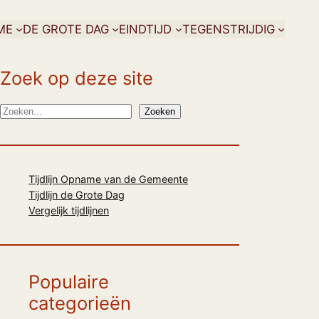
ME
DE GROTE DAG
EINDTIJD
TEGENSTRIJDIG
Zoek op deze site
Z
Zoeken
o
e
k
Tijdlijn Opname van de Gemeente
e
Tijdlijn de Grote Dag
n
Vergelijk tijdlijnen
Populaire
categorieën