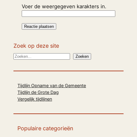
Voer de weergegeven karakters in.
Zoek op deze site
Z
Zoeken
o
e
k
Tijdlijn Opname van de Gemeente
e
Tijdlijn de Grote Dag
n
Vergelijk tijdlijnen
Populaire categorieën