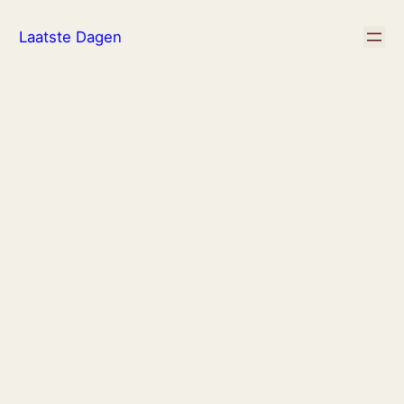
Ga
Laatste Dagen
naar
de
inhoud