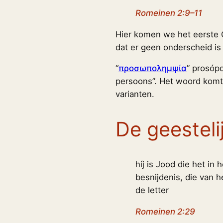
Romeinen 2:9–11
Hier komen we het eerste 
dat er geen onderscheid i
“
προσωπολημψία
” prosóp
persoons”. Het woord komt 4
varianten.
De geesteli
híj is Jood die het in 
besnijdenis, die van he
de letter
Romeinen 2:29