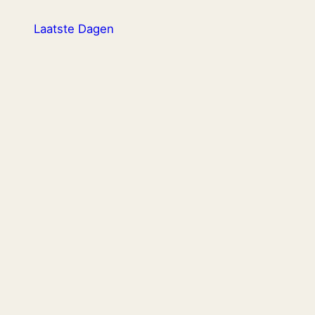
Ga
Laatste Dagen
naar
de
inhoud