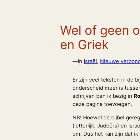
Wel of geen 
en Griek
—
in
Israël
, 
Nieuwe verbon
Er zijn veel teksten in de 
onderscheid meer is tuss
schrijven ben ik bezig in
R
deze pagina toevoegen.
NB! Hoewel de bijbel gere
(letterlijk: Judeërs) en Isr
om! Dus het kan zijn dat ik